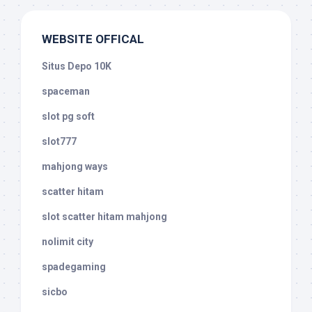
WEBSITE OFFICAL
Situs Depo 10K
spaceman
slot pg soft
slot777
mahjong ways
scatter hitam
slot scatter hitam mahjong
nolimit city
spadegaming
sicbo