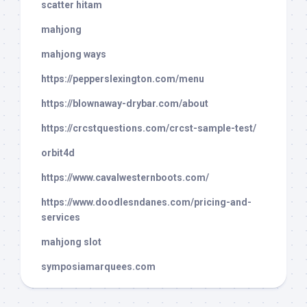
scatter hitam
mahjong
mahjong ways
https://pepperslexington.com/menu
https://blownaway-drybar.com/about
https://crcstquestions.com/crcst-sample-test/
orbit4d
https://www.cavalwesternboots.com/
https://www.doodlesndanes.com/pricing-and-
services
mahjong slot
symposiamarquees.com